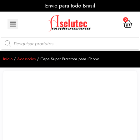
Envio para todo Brasil
0
Início
/
Acessórios
/ Capa Super Protetora para iPhone