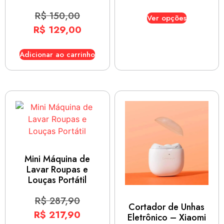
R$
150,00
Ver opções
R$
129,00
Adicionar ao carrinho
Mini Máquina de
Lavar Roupas e
Louças Portátil
R$
287,90
Cortador de Unhas
R$
217,90
Eletrônico – Xiaomi