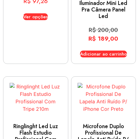
R$
97,26
Iluminador Mini Led
Pra Câmera Panel
Led
Ver opções
R$
200,00
Avaliação
5.00
de
5
R$
189,00
Adicionar ao carrinho
Ringlinght Led Luz
Microfone Duplo
Flash Estudio
Profissional De