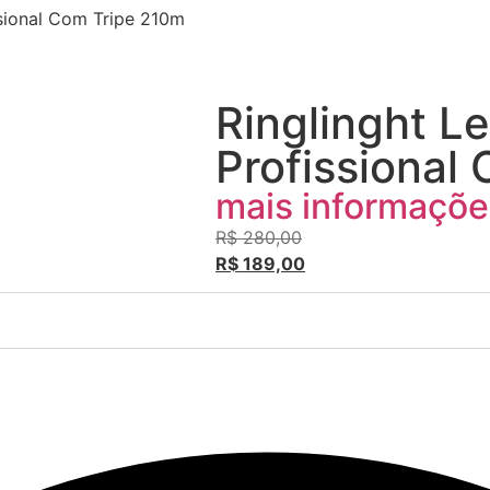
ssional Com Tripe 210m
Ringlinght L
Profissional
mais informaçõe
R$
280,00
R$
189,00