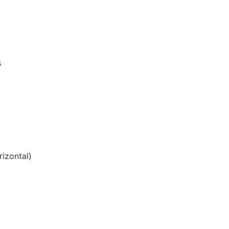
s
rizontal)