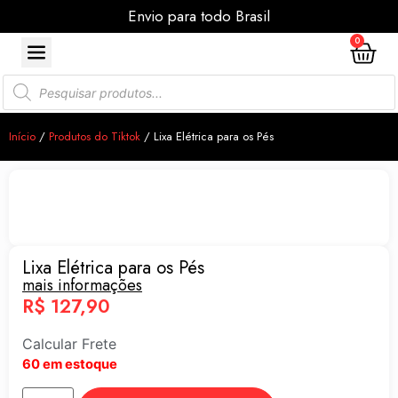
Envio para todo Brasil
0
Início
/
Produtos do Tiktok
/ Lixa Elétrica para os Pés
Lixa Elétrica para os Pés
mais informações
R$
127,90
Calcular Frete
60 em estoque